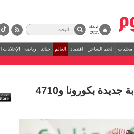
العشاء
20:25
محليات
الخط الساخن
اقتصاد
العالم
حياتنا
رياضة
الإعلانات ا
السعودية: 3139 إصابة جديدة بكورونا و4710