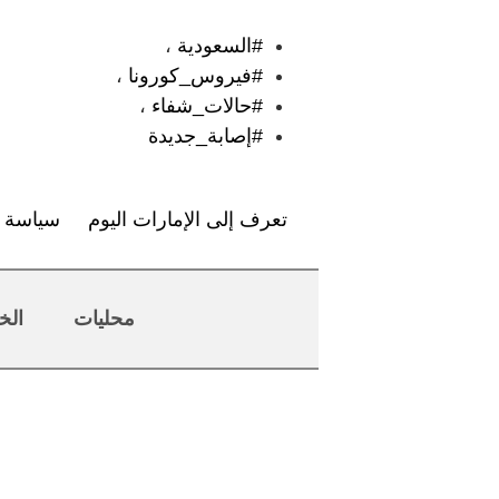
#السعودية
،
#فيروس_كورونا
،
#حالات_شفاء
،
#إصابة_جديدة
تعرف إلى الإمارات اليوم
سياسة ا
محليات
الخ