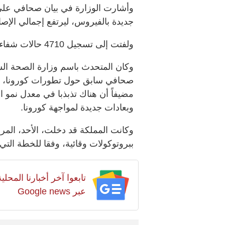
جديدة بالفيروس، ليرتفع إجمالي الإصابات في ا
ولفتت إلى تسجيل 4710 حالات شفاء، ليصل إجمالي المتعافين إلى109885.
وكان المتحدث باسم وزارة الصحة الس
صحافي سابق حول تطورات كورونا، أن 
مضيفاً أن هناك تذبذبا في معدل نمو
وبعادات جديدة لمواجهة كورونا.
وكانت المملكة قد دخلت، الأحد، المرحلة
ببروتوكولات وقائية، وفقا للخطة التي أعلنت 26 ماي
تابعوا آخر أخبارنا المح
عبر Google news