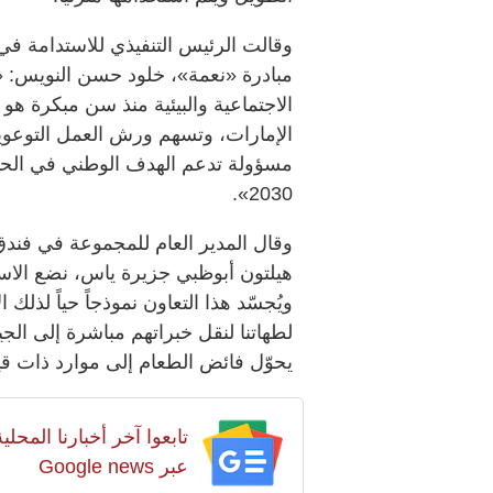
وقالت الرئيس التنفيذي للاستدامة في
مبادرة «نعمة»، خلود حسن النويس: «ن
الاجتماعية والبيئية منذ سن مبكرة هو
الإمارات، وتسهم ورش العمل التوعوي
2030».
وقال المدير العام للمجموعة في فندق
هيلتون أبوظبي جزيرة ياس، نضع الاست
ويُجسّد هذا التعاون نموذجاً حياً لذل
لطهاتنا لنقل خبراتهم مباشرة إلى الج
يحوّل فائض الطعام إلى موارد ذات قي
تابعوا آخر أخبارنا المح
عبر Google news