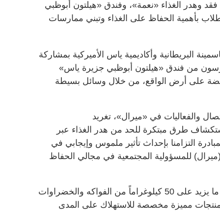
ن فقد وهدر الغذاء «نعمة»، وفندق «هيلتون أبوظبي
لاب بأهمية الحفاظ على الغذاء وتبني ممارسات
مينة البريطانية وأكاديمية ياس الأميركية بمشاركة
تمرسون من فندق «هيلتون أبوظبي جزيرة ياس»
فائضة على أرض الواقع، من خلال وسائل بسيطة
اتصال والفعاليات في «ميرال»، تغريد
ستكشاف طرق مبتكرة للحد من هدر الغذاء عبر
ادرة التزامنا بإحداث تأثير ملموس وإيجابي في
ز (ميرال) للمسؤولية المجتمعية في مجالي الحفاظ
ونجح الطلاب خلال الورشتين بتحويل ما يزيد على 50 كيلوغراماً من الفواكه والخضراوات
ى منتجات مميزة مخصصة للاستهلاك على المدى