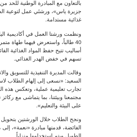
بالتعاون مع المبادرة الوطنية للحد م
جزيرة ياس»، ورشتَي عمل لتوعية الط
غذائية مستدامة.
ونظمت ورشتا العمل في أكاديمية الياس
40 طالباً، واستعرض فيهما طهاة م
أساليب تتيح حفظ المواد الغذائية ال
تسهم في خفض الهدر الغذائي.
وقالت المديرة التنفيذية للتسويق وال
السعيد: «نسعى إلى إلهام الطلاب لا
تجارب تعليمية عملية، وتعكس هذه المب
مجتمعنا وبيئتنا، بما يتماشى مع ركائ
على البيئة والتعليم».
الفائضة، قدمتها مبادرة «نعمة»، إل
الطويل ويتم استخدامها منزلياً.