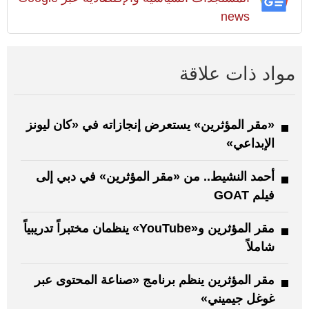
news
مواد ذات علاقة
«مقر المؤثرين» يستعرض إنجازاته في «كان ليونز
الإبداعي»
أحمد النشيط.. من «مقر المؤثرين» في دبي إلى
فيلم GOAT
مقر المؤثرين و«YouTube» ينظمان مختبراً تدريبياً
شاملاً
مقر المؤثرين ينظم برنامج «صناعة المحتوى عبر
غوغل جيميني»