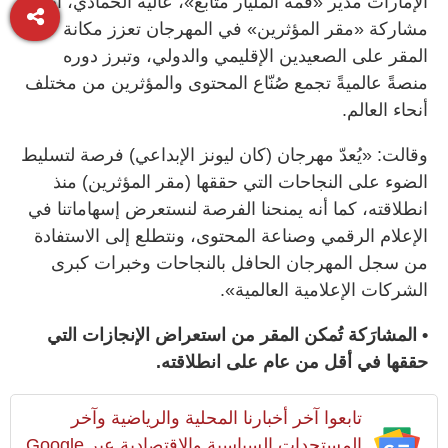
الإمارات مدير «قمة المليار متابع»، عالية الحمادي، أن
مشاركة «مقر المؤثرين» في المهرجان تعزز مكانة
المقر على الصعيدين الإقليمي والدولي، وتبرز دوره
منصةً عالميةً تجمع صُنّاع المحتوى والمؤثرين من مختلف
أنحاء العالم.
وقالت: «يُعدّ مهرجان (كان ليونز الإبداعي) فرصة لتسليط
الضوء على النجاحات التي حققها (مقر المؤثرين) منذ
انطلاقته، كما أنه يمنحنا الفرصة لنستعرض إسهاماتنا في
الإعلام الرقمي وصناعة المحتوى، ونتطلع إلى الاستفادة
من سجل المهرجان الحافل بالنجاحات وخبرات كبرى
الشركات الإعلامية العالمية».
• المشارَكة تُمكن المقر من استعراض الإنجازات التي
حققها في أقل من عام على انطلاقته.
تابعوا آخر أخبارنا المحلية والرياضية وآخر
المستجدات السياسية والإقتصادية عبر Google