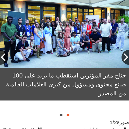
جناح مقر المؤثرين استقطب ما يزيد على 100
عالية الحمادي: مشاركة «مقر المؤثرين» في
صانع محتوى ومسؤول من كبرى العلامات العالمية.
المهرجان تعزز مكانة المقر على الصعيدين
من المصدر
الإقليمي والدولي، وتبرز دوره منصةً عالميةً تجمع
صُنّاع المحتوى والمؤثرين.
صورة
1/2