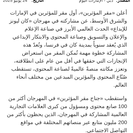
المصدر:
دبي - الإمارات اليوم
التاريخ:
24 يونيو 2025
أعلن «مقر المؤثرين»، أول مقر للمؤثرين في الإمارات
والشرق الأوسط، عن مشاركته في مهرجان «كان ليونز
للإبداع» الحدث العالمي الأبرز في صناعة الإعلام
والإعلان والتسويق وصناعة المحتوى والابتكار الإبداعي
الذي يُعقد سنوياً بمدينة كان في فرنسا، وتُعدّ هذه
المشاركة خطوة مهمة تُمكن المقر من استعراض
الإنجازات التي حققها في أقل من عام على انطلاقته،
وتعزز مكانته منصةً عالميةً لصناعة المحتوى، تستقطب
صُنّاع المحتوى والمؤثرين المبدعين من مختلف أنحاء
العالم.
واستقطب «جناح مقر المؤثرين» في المهرجان أكثر من
100 صانع محتوى ومسؤول من كبرى العلامات التجارية
العالمية المشاركة في المهرجان، الذين يحظون بأكثر من
200 مليون متابع عبر منصاتهم المختلفة في مواقع
التواصل الاجتماعي.