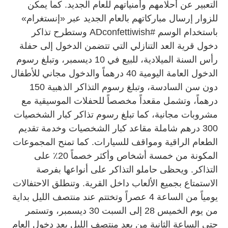
التعبير عن أحلامهم وأمنياتهم للعام الجديد. كما يمكن
للزوار إرسال مباركاتهم بالعام الجديد عبر «إنستغرام»
باستخدام الوسم #ADconfettiwish وستطرح تذاكر
دخول قرية العد التنازلي التي تتضمن الدخول إلى حفلة
رأس السنة الميلادية، للبيع في 10 ديسمبر، وتبلغ رسوم
الدخول العامة اليومية 40 درهماً والدخول مجاني للأطفال
دون سن السادسة، وتبلغ رسوم التذاكر الذهبية 150
درهماً، وتشمل مقعداً مخصصاً للحفلات الموسيقية مع
مشروبات مجانية، كما تبلغ رسوم تذاكر كبار الشخصيات
300 درهم شاملة مقاعد كبار الشخصيات وخدمة تقديم
الطعام الراقية ومواقف للسيارات. كما تمنح المجموعات
المكونة من خمسة أشخاص وأكثر خصماً 20٪ على
التذاكر. ويحظى حاملو التذاكر على أنواعها بفرصة
الاستمتاع بجميع الألعاب داخل القرية. وتنطلق الاحتفالات
يومياً من الساعة 4 عصراً وتختتم عند منتصف الليل بداية
من يوم الخميس 28 إلى السبت 30 ديسمبر، وتستمر
حتى الساعة الثانية من بعد منتصف الليل بعد دخول العام