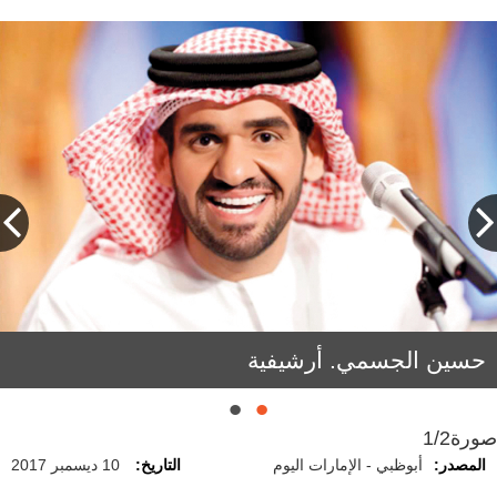
تامر حسني. من المصدر
حسين الجسمي. أرشيفية
صورة
1/2
المصدر:
أبوظبي - الإمارات اليوم
التاريخ:
10 ديسمبر 2017