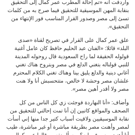
وأردفت أنه «تم إحالة المطرب عمر كمال إلى التحقيق
بنقابة المهن الموسيقية للتحقيق فيما صرح به من كلمات
تسئ إلى مصر وصدور القرار المناسب فور الإنتهاء من
التحقيق».
علق عمر كمال على القرار في تصريح لقناة «صدى
البلد» قائلا: «الفنان عبد الحليم حافظ كان عامل أغنية
قولوله الحقيقة لما راح السعودية قال روحوله المدينة
للنبي قولناله بتغني الدلع في مصر وبتروح هناك تغني
أغاني دينية والدلع يليق بينا وهناك تغني الكلام المحترم
علشان مصر وحشة لا خالص، متتحسبش أنا ولا هنت
مصر ولا أقدر أهين مصر».
وأضاف: «أنا النهاردة فوجئت زي كل الناس من كل
الصحف والمواقع كاتبين إن أنا تمت إحالتي للتحقيق من
نقابة الموسيقيين ولاقيت أسباب كتير جدا منها إني أسأت
لمصر وأهنت مصر بطريقة مباشرة أو غير مباشرة، طيب
أنا أهنت مصر في إيه؟.. بسأل نفسي قالوا عمر كمال