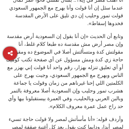
عندما سئل إن أنا قولت وأنا بهرج مع الجمهور السعودي
قولت تمور وحليب إن دي تليق على الأرض المقدسة
فخدوها إسقاط».
وتابع أن الحديث «إن أنا بقول إن السعودية أرض مقدسة
وإن مصر أرض مش مقدسة ده طبعا كلام غلط، أنا
مقولتش كدة ومتسألتش أصلا في الموضوع ده ومقولتش
حاجة زي كدة ومش مسؤول عن أي صفحة تكتب كوميك
أو أي تعليق تنزله بهزار، رقم واحد أنا قولت إني بهزر مع
الناس وبهرج مع الجمهور السعودي، وجيت بهرج على
الكلمتين اللي إحنا غيرناهم من زمان وقولت يا جماعة
هشرب تمور وحليب وإن السعودية أصلا معروفة بالتمر
وبالبن العربي وبالحليب، وفي العمرة بيستقبلونا بيها وأي
حد راح عمل عمرة معروف الكلام».
وأردف قوله: «أنا مأسأتش لمصر ولا قولت حاجة تسيء
لمصر أبدا، ودايما كنت بقول بعد كل أغنية صقفة لمصر