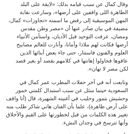
وقال كمال عن سبب قيامه بذلك: «لايقة على البلد
الطاهرة اللى واقفين على أرضها»، وسارعت نقابة
المهن الموسيقية إلى رفض ما اسمته «تجاوزات» كمال،
مضيفة في بيان صادر عنها أن «مصر وطن مقدس
ومصان، عرفت التوحيد قبل الأديان، واستأمن الأنبياء
أرضها فكانت لهم ملاذا وأمانا، وأنارت للعالم مصابيح
العلوم والفنون فاستنار، حتى جاء بعض أبنائها الذين
عاقوها فحاولوا إهانتها في كلامهم بقصد أو بغير قصد
لكن مصر لا تهان».
وتابعت أنه في آخر حفلات المطرب عمر كمال في
السعودية حينما سئل عن سبب استبدال كلمتي خمور
وحشيش بتمور وحليب في أغنيته الشهيرة، قال (أنا واقف
على أرض طاهرة)، علما بأن الفنان هاني شاكر طلب منه
تغيير هذه الكلمات من قبل لخطورتها على القيم والأخلاق
وأنها تترسخ في وجدان النشء.