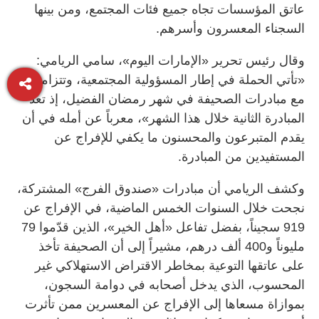
عاتق المؤسسات تجاه جميع فئات المجتمع، ومن بينها
السجناء المعسرون وأسرهم.
وقال رئيس تحرير «الإمارات اليوم»، سامي الريامي:
«تأتي الحملة في إطار المسؤولية المجتمعية، وتتزامن
مع مبادرات الصحيفة في شهر رمضان الفضيل، إذ تعد
المبادرة الثانية خلال هذا الشهر»، معرباً عن أمله في أن
يقدم المتبرعون والمحسنون ما يكفي للإفراج عن
المستفيدين من المبادرة.
وكشف الريامي أن مبادرات «صندوق الفرج» المشتركة،
نجحت خلال السنوات الخمس الماضية، في الإفراج عن
919 سجيناً، بفضل تفاعل «أهل الخير»، الذين قدّموا 79
مليوناً و400 ألف درهم، مشيراً إلى أن الصحيفة تأخذ
على عاتقها التوعية بمخاطر الاقتراض الاستهلاكي غير
المحسوب، الذي يدخل أصحابه في دوامة السجون،
بموازاة مسعاها إلى الإفراج عن المعسرين ممن تأثرت