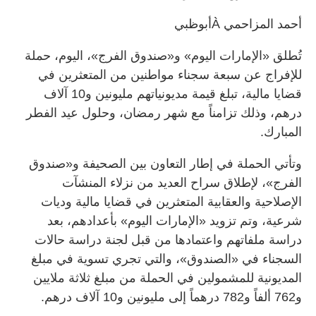
أحمد المزاحمي Àأبوظبي
تُطلق «الإمارات اليوم» و«صندوق الفرج»، اليوم، حملة
للإفراج عن سبعة سجناء مواطنين من المتعثرين في
قضايا مالية، تبلغ قيمة مديونياتهم مليونين و10 آلاف
درهم، وذلك تزامناً مع شهر رمضان، وحلول عيد الفطر
المبارك.
وتأتي الحملة في إطار التعاون بين الصحيفة و«صندوق
الفرج»، لإطلاق سراح العديد من نزلاء المنشآت
الإصلاحية والعقابية المتعثرين في قضايا مالية وديات
شرعية، وتم تزويد «الإمارات اليوم» بأعدادهم، بعد
دراسة ملفاتهم واعتمادها من قبل لجنة دراسة حالات
السجناء في «الصندوق»، والتي تجري تسوية في مبلغ
المديونية للمشمولين في الحملة من مبلغ ثلاثة ملايين
و762 ألفاً و782 درهماً إلى مليونين و10 آلاف درهم.