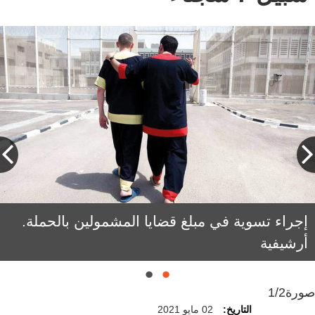
حمد النعيمي: «(صندوق الفرج) خصّص موقعاً
إجراء تسوية في مبلغ قضايا المشمولين بالحملة.
أرشيفية
إلكترونياً لجمع التبرعات».
صورة
1/2
التاريخ:
02 مايو 2021