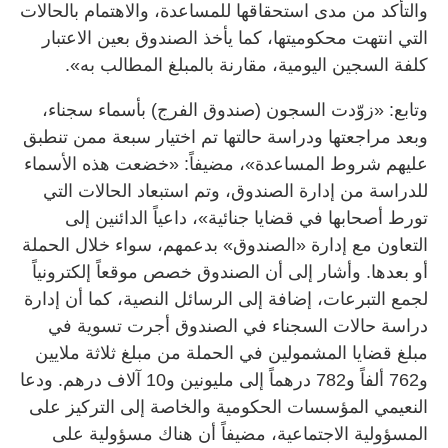
والتأكد من مدى استحقاقها للمساعدة، والاهتمام بالحالات
التي انتهت محكوميتها، كما يأخذ الصندوق بعين الاعتبار
كلفة السجين اليومية، مقارنة بالمبلغ المطالب به».
وتابع: «زوّدت السجون (صندوق الفرج) بأسماء سجناء،
وبعد مراجعتها ودراسة حالتها تم اختيار سبعة ممن تنطبق
عليهم شروط المساعدة»، مضيفاً: «خضعت هذه الأسماء
للدراسة من إدارة الصندوق، وتم استبعاد الحالات التي
تورط أصحابها في قضايا جنائية»، داعياً الدائنين إلى
التعاون مع إدارة «الصندوق» بدعمهم، سواء خلال الحملة
أو بعدها. وأشار إلى أن الصندوق خصص موقعاً إلكترونياً
لجمع التبرعات، إضافة إلى الرسائل النصية، كما أن إدارة
دراسة حالات السجناء في الصندوق أجرت تسوية في
مبلغ قضايا المشمولين في الحملة من مبلغ ثلاثة ملايين
و762 ألفاً و782 درهماً إلى مليونين و10 آلاف درهم. ودعا
النعيمي المؤسسات الحكومية والخاصة إلى التركيز على
المسؤولية الاجتماعية، مضيفاً أن هناك مسؤولية على