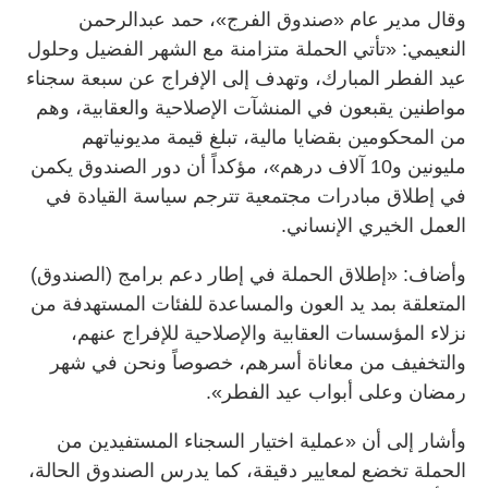
وقال مدير عام «صندوق الفرج»، حمد عبدالرحمن
النعيمي: «تأتي الحملة متزامنة مع الشهر الفضيل وحلول
عيد الفطر المبارك، وتهدف إلى الإفراج عن سبعة سجناء
مواطنين يقبعون في المنشآت الإصلاحية والعقابية، وهم
من المحكومين بقضايا مالية، تبلغ قيمة مديونياتهم
مليونين و10 آلاف درهم»، مؤكداً أن دور الصندوق يكمن
في إطلاق مبادرات مجتمعية تترجم سياسة القيادة في
العمل الخيري الإنساني.
وأضاف: «إطلاق الحملة في إطار دعم برامج (الصندوق)
المتعلقة بمد يد العون والمساعدة للفئات المستهدفة من
نزلاء المؤسسات العقابية والإصلاحية للإفراج عنهم،
والتخفيف من معاناة أسرهم، خصوصاً ونحن في شهر
رمضان وعلى أبواب عيد الفطر».
وأشار إلى أن «عملية اختيار السجناء المستفيدين من
الحملة تخضع لمعايير دقيقة، كما يدرس الصندوق الحالة،