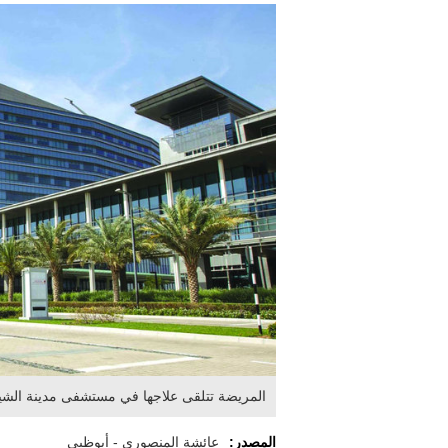
المريضة تتلقى علاجها في مستشفى مدينة الشي
المصدر:
عائشة المنصوري - أبوظبي