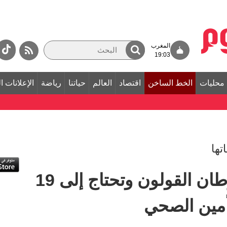
المغرب
19:03
محليات
الخط الساخن
اقتصاد
العالم
حياتنا
رياضة
الإعلانات ا
تها
«أم كنان» تعاني سرطان القولون وتحتاج إلى 19
أمين الصحي