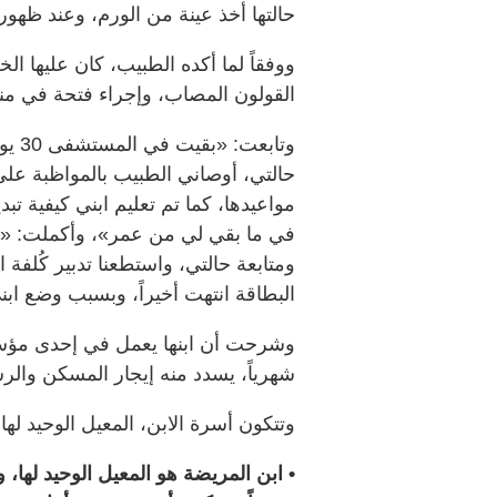
حالتها أخذ عينة من الورم، وعند ظهور 
ووفقاً لما أكده الطبيب، كان عليها
القولون المصاب، وإجراء فتحة في من
وتاب
حالتي، أوصاني الطبيب بالمواظبة على
مواعيدها، كما تم تعليم ابني كيفية تب
في ما بقي لي من عمر»، وأكملت: «خ
ومتابعة حالتي، واستطعنا تدبير كُلف
البطاقة انتهت أخيراً، وبسبب وضع ابن
شهرياً، يسدد منه إيجار المسكن والرسو
وتتكون أسرة الابن، المعيل الوحيد لها،