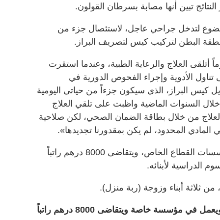
النتائج تبين أنها مصابة بسرطان القولون.
 الخضوع لتدخل جراحي عاجل، لاستئصال جزء من
طقة البطن لتركيب كيس لتصريف البراز.
عت: «بقيت في المستشفى 30 يوماً أتلقى العلاج والرعاية الطبية، وعندما استقرت
 تناول الأدوية وإجراء الفحوص الدورية في
ديل كيس البراز، الذي سيكون جزءاً من حياتي اليومية
لال السنوات الماضية واظبت على تلقي العلاج
ة العلاج من خلال بطاقة الضمان الصحي، لكن صلاحية
ي المادي المحدود، لم يكن بمقدورنا تجديدها».
وشرحت أن ابنها يعمل في إحدى مؤسسات القطاع الخاص، ويتقاضى 8000 درهم راتباً
م الدراسية لأبنائه.
 من ثلاثة أبناء وزوجة (ربة منزل).
• ابن المريضة هو المعيل الوحيد لها، ويعمل في مؤسسة خاصة ويتقاضى 8000 درهم راتباً