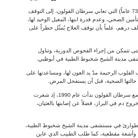
اضطرت المريضة (أم كنان - أردنية - 73 عاماً) التي تعاني سرطان القولون، إلى التوقف
أمين الصحي، وعدم قدرة ابنها، المعيل الوحيد لها،
 تأمين قيمة تجديدها، البالغة 19 ألف درهم، علماً بأن توقف العلاج يُمثّل خطراً على
حتى تتمكن من إجراء الفحوص الدورية، وتناول
تشفى مدينة الشيخ شخبوط الطبية في أبوظبي.
القلوب الرحيمة مدّ يد العون لها، ومساعدتها على
حالتها الصحية، قبل أن يستفحل المرض.
وروت لـ«الإمارات اليوم» أن معاناتها مع سرطان القولون بدأت عام 1990، إذ شعرت
وج دم في البراز، فضلاً عن إصابتها بالغثيان،
الطوارئ في مستشفى مدينة الشيخ شخبوط الطبية،
 وأشعة مقطعية، كما طلب الطبيب الذي عاين