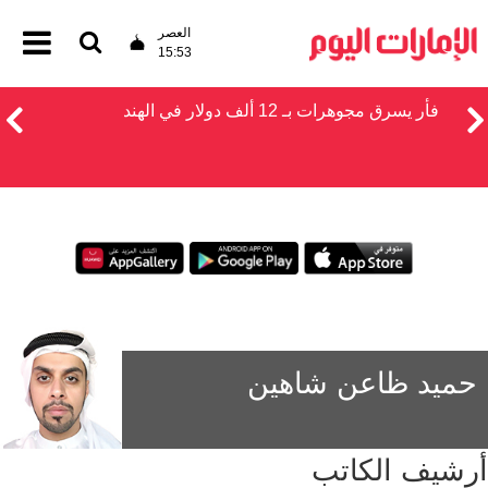
العصر
15:53
فأر يسرق مجوهرات بـ 12 ألف دولار في الهند
حميد ظاعن شاهين
أرشيف الكاتب