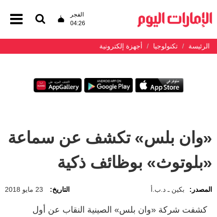
الفجر
04:26
الرئيسة
تكنولوجيا
أجهزة إلكترونية
«وان بلس» تكشف عن سماعة
«بلوتوث» بوظائف ذكية
المصدر:
بكين ـ د.ب.أ
التاريخ:
23 مايو 2018
كشفت شركة «وان بلس» الصينية النقاب عن أول