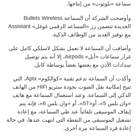
سماعة «بلوتوث» من إنتاجها.
وأوضحت الشركة أن السماعة Bullets Wireless
الجديدة تتضمن زر «المساعد الرقمي غوغل» Assistant
مع توفير العديد من الوظائف الذكية.
وأضافت أن السماعة لا تعمل بشكل لاسلكي كامل على
غرار سماعات «أبل» Airpods، إلا أنه يتم توصيل
سدادات الأذن مع بعضها بعضاً بوساطة كابل.
وأكدت أن السماعة تدعم تقنية «كوالكوم» Aptx، التي
تتيح إمكانية نقل الصوت بجودة ستريو HiFi من الهاتف
الذكي إلى السماعة. وعند استعمال السماعة مع هاتف
«وان بلس 5»، أو«5T»، أو «وان بلس 6»، فإنه يتم
إيقاف الموسيقى تلقائياً عند طي السماعة، مع إعادة
تشغيل الموسيقى من النقطة التي انتهت عندها، في حالة
إعادة فرد السماعة مرة أخرى.