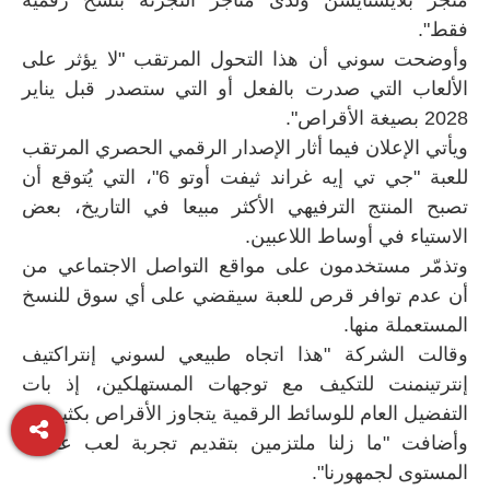
متجر بلايستايشن ولدى متاجر التجزئة بنسخ رقمية
فقط".
وأوضحت سوني أن هذا التحول المرتقب "لا يؤثر على
الألعاب التي صدرت بالفعل أو التي ستصدر قبل يناير
2028 بصيغة الأقراص".
ويأتي الإعلان فيما أثار الإصدار الرقمي الحصري المرتقب
للعبة "جي تي إيه غراند ثيفت أوتو 6"، التي يُتوقع أن
تصبح المنتج الترفيهي الأكثر مبيعا في التاريخ، بعض
الاستياء في أوساط اللاعبين.
وتذمّر مستخدمون على مواقع التواصل الاجتماعي من
أن عدم توافر قرص للعبة سيقضي على أي سوق للنسخ
المستعملة منها.
وقالت الشركة "هذا اتجاه طبيعي لسوني إنتراكتيف
إنترتينمنت للتكيف مع توجهات المستهلكين، إذ بات
التفضيل العام للوسائط الرقمية يتجاوز الأقراص بكثير".
وأضافت "ما زلنا ملتزمين بتقديم تجربة لعب عالمية
المستوى لجمهورنا".