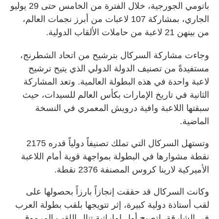
باتومي الجورجية، خلال الفترة من الخامس حتى 29 يوليو
الجاري، بمشاركة 107 لاعبات من أبرز نجمات العالم،
من بينهن 21 لاعبة من حاملات الألقاب الدولية.
وجاءت مشاركة السركال بترشيح من اتحاد الشطرنج،
مستفيدةً من تصنيف الدولة الدولي الذي يتيح ترشيح
لاعبة واحدة في هذه البطولة العالمية. وتعد المشاركة
الثانية في تاريخ الإمارات بكأس العالم للسيدات، حيث
سبقتها اللاعبة وافية درويش المعمري في النسخة
الماضية.
وتستهل السركال التي تملك تصنيفاً دولياً قدره 2175
نقطة مشوارها في البطولة بمواجهة قوية أمام اللاعبة
الأميركية لارينا كروس المصنفة 2376 نقطة.
وكانت السركال قد حققت إنجازاً بارزاً بحصولها على
لقب أستاذة دولية كبيرة، إثر تتويجها بلقب بطولة العرب
في الشارقة، لتصبح أول إماراتية تنال اللقب المرموق.