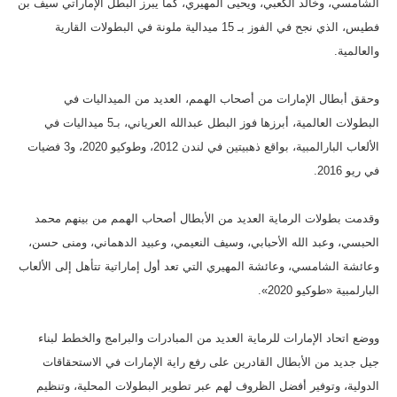
الشامسي، وخالد الكعبي، ويحيى المهيري، كما يبرز البطل الإماراتي سيف بن
فطيس، الذي نجح في الفوز بـ 15 ميدالية ملونة في البطولات القارية
والعالمية.
وحقق أبطال الإمارات من أصحاب الهمم، العديد من الميداليات في
البطولات العالمية، أبرزها فوز البطل عبدالله العرياني، بـ5 ميداليات في
الألعاب البارالمبية، بواقع ذهبيتين في لندن 2012، وطوكيو 2020، و3 فضيات
في ريو 2016.
وقدمت بطولات الرماية العديد من الأبطال أصحاب الهمم من بينهم محمد
الحبسي، وعبد الله الأحبابي، وسيف النعيمي، وعبيد الدهماني، ومنى حسن،
وعائشة الشامسي، وعائشة المهيري التي تعد أول إماراتية تتأهل إلى الألعاب
البارلمبية «طوكيو 2020».
ووضع اتحاد الإمارات للرماية العديد من المبادرات والبرامج والخطط لبناء
جيل جديد من الأبطال القادرين على رفع راية الإمارات في الاستحقاقات
الدولية، وتوفير أفضل الظروف لهم عبر تطوير البطولات المحلية، وتنظيم