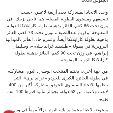
أنجلوس 2028.
وحدد الاتحاد المشاركة بعدد أربعة لاعبين، حسب
تصنيفهم ومستوى البطولة المقبلة، هم: ناجي يزبيك، في
وزن تحت 66 كغم، الفائز بذهبية بطولة كازابلانكا الدولية
المفتوحة، وكريم عبداللطيف، بوزن تحت 73 كغم، الفائز
بذهبية بطولة كازابلانكا أيضاً، وعمرو جاد، الفائز بالميدالية
البرونزية في بطولة «طشقند غراند سلام»، وسليمان
إبراهيم، في وزن تحت 90 كغم، الفائز بذهبية بطولة
كازابلانكا الدولية المفتوحة.
من جهة أخرى، يختتم المنتخب الوطني، اليوم، مشاركته
في بطولة الجائزة الكبرى للجودو «غراند بري»، التي
ينظمها الاتحاد النمساوي للجودو بمشاركة أكثر من 400
لاعب ولاعبة، من 52 دولة، بجوائز مالية قدرها 100 ألف
يورو.
ويخوض لاعبنا محمد يزبيك، اليوم، نزالاً مهماً في وزن