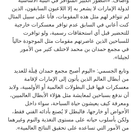
وأضاف: «التطور الكبير المتوافر في البنية الأساسية
لدولة الإمارات لا يشعر به إلا اللاعبون السابقون، الذين
لم تتوافر لهم مثل هذه المقومات، فأنا على سبيل المثال
كنت أعاني في السابق عدم توافر معسكرات خارجية
للتحضير قبل أي استحقاقات رسمية، ولو توافرت
للسباحين الذين عاصرتهم مقومات مثل الموجودة حالياً
في مجمع حمدان بن محمد لاختلف كثير من الأمور
لجيلنا».
وتابع الجسمي: «اليوم أصبح مجمع حمدان قِبلَة للعديد
من أبطال العالم الذين يأتون إلى الإمارات لإقامة
معسكرات فيها قبل البطولات العالمية أو الأولمبية، ولابد
أن ندفع بسباحين لمعايشة مثل هؤلاء الأبطال العالميين،
ومعرفة كيف يعيشون حياة السباحة، سواء داخل
الأحواض أو خارجها، فالبطل لا يُصنع بأدائه الفني فقط،
ولكن بأسلوب حياته على مستوى التغذية والنوم وغيرهما
من الأمور التي تساعده على تحقيق النتائج العالمية».