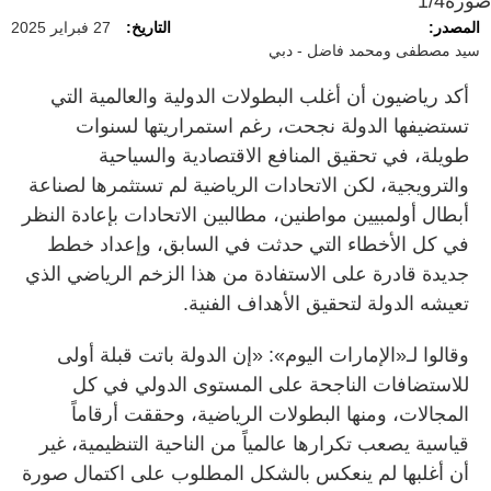
صورة
1/4
المصدر:
التاريخ:
27 فبراير 2025
سيد مصطفى ومحمد فاضل - دبي
أكد رياضيون أن أغلب البطولات الدولية والعالمية التي
تستضيفها الدولة نجحت، رغم استمراريتها لسنوات
طويلة، في تحقيق المنافع الاقتصادية والسياحية
والترويجية، لكن الاتحادات الرياضية لم تستثمرها لصناعة
أبطال أولمبيين مواطنين، مطالبين الاتحادات بإعادة النظر
في كل الأخطاء التي حدثت في السابق، وإعداد خطط
جديدة قادرة على الاستفادة من هذا الزخم الرياضي الذي
تعيشه الدولة لتحقيق الأهداف الفنية.
وقالوا لـ«الإمارات اليوم»: «إن الدولة باتت قبلة أولى
للاستضافات الناجحة على المستوى الدولي في كل
المجالات، ومنها البطولات الرياضية، وحققت أرقاماً
قياسية يصعب تكرارها عالمياً من الناحية التنظيمية، غير
أن أغلبها لم ينعكس بالشكل المطلوب على اكتمال صورة