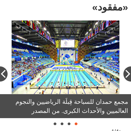
«مفقود»
مجمع حمدان للسباحة قِبلَة الرياضيين والنجوم
فرصة واعدة لصناعة أبطال أولمبيين في رياضة
التايكواندو. من المصدر
العالميين والأحداث الكبرى. من المصدر