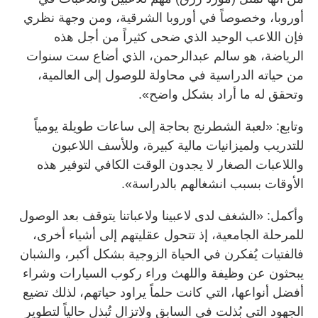
أوروبا، وخصوصاً في أوروبا الشرقية، ومن وجهة نظري
فإن اللاعب الوحيد الذي ضحى كثيراً من أجل هذه
الرياضة، هو سالم عبدالرحمن، الذي أضاع ست سنوات
من حياته الدراسية في محاولة للوصول إلى العالمية،
وتحقق له ما أراد بشكل واضح».
وتابع: «لعبة الشطرنج بحاجة إلى ساعات طويلة يومياً
للتدريب ولميزانيات مالية كبيرة، وللأسف اللاعبون
واللاعبات الصغار لا يجدون الوقت الكافي لتوفير هذه
الأوقات بسبب انشغالهم بالدراسة».
وأكمل: «الشغف لدى لاعبينا ولاعباتنا يتوقف بعد الوصول
للمرحلة الجامعية، إذ تتحول عقليتهم إلى أشياء أخرى،
فالفتيات يُفكرن في الحياة الزوجية بشكل أكبر، والشبان
يبحثون عن وظيفة واللهث وراء ركوب السيارات وشراء
أفضل أنواعها، التي كانت حلماً يراود حياتهم، لذلك تضيع
الجهود التي بُذلت في السابق ولاتزال تُبذل حالياً لتطوير