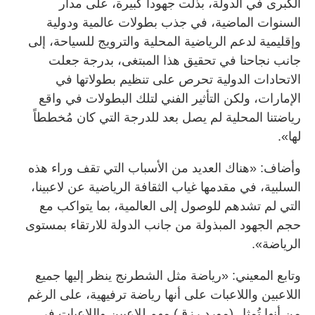
الكبرى في الدولة، بذلت جهوداً كبيرة، على مدار
السنوات الماضية، في جذب بطولات عالمية ودولية
وإقليمية لدعم الرياضية المحلية والترويج للسياحة، إلى
جانب نجاحنا في تحقيق هذا المبتغى، بدرجة جعلت
الاتحادات الدولية تحرص على تنظيم بطولاتها في
الإمارات، ولكن التأثير الفني لتلك البطولات في واقع
رياضتنا المحلية لم يصل بعد للدرجة التي كان مُخططاً
لها».
وأضاف: «هناك العديد من الأسباب التي تقف وراء هذه
السلبية، في مقدمها غياب الثقافة الرياضية عن لاعبينا،
التي لم تشدهم للوصول إلى العالمية، بما يتواكب مع
حجم الجهود المبذولة من جانب الدولة للارتقاء بمستوى
الرياضة».
وتابع المعيني: «رياضة مثل الشطرنج ينظر إليها جميع
اللاعبين واللاعبات على أنها رياضة ترفيهية، على الرغم
من أنها تُمثل (مورد رزق) مهم للاعبين واللاعبات في