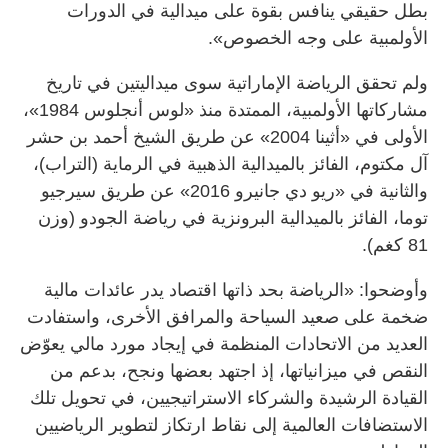
بطل حقيقي ينافس بقوة على ميدالية في الدورات
الأولمبية على وجه الخصوص».
ولم تحقق الرياضة الإماراتية سوى ميداليتين في تاريخ
مشاركاتها الأولمبية، الممتدة منذ «لوس أنجلوس 1984»،
الأولى في «أثينا 2004» عن طريق الشيخ أحمد بن حشر
آل مكتوم، الفائز بالميدالية الذهبية في الرماية (التراب)،
والثانية في «ريو دي جانيرو 2016» عن طريق سيرجيو
توما، الفائز بالميدالية البرونزية في رياضة الجودو (وزن
81 كغم).
وأوضحوا: «الرياضة بحد ذاتها اقتصاد يدر عائدات مالية
ضخمة على صعيد السياحة والمرافق الأخرى، واستفادت
العديد من الاتحادات المنظمة في إيجاد مورد مالي يعوّض
النقص في ميزانياتها، إذ اجتهد بعضها ونجح، بدعم من
القيادة الرشيدة والشركاء الاستراتيجيين، في تحويل تلك
الاستضافات العالمية إلى نقاط ارتكاز لتطوير الرياضيين