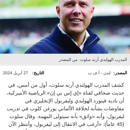
المدرب الهولندي أرنه سلوت. من المصدر
المصدر:
لندن - أ.ف.ب
التاريخ:
27 أبريل 2024
كشف المدرب الهولندي أرنه سلوت، أول من أمس، في
حديث صحافي لقناة «إي إس بي إن» الرياضية الأميركية،
أن ناديه فينورد الهولندي وليفربول الإنجليزي في
مفاوضات بشأنه لخلافة الألماني يورغن كلوب في تدريب
ليفربول، وأنه «واثق» بأنه سيتولى المهمة. وقال سلوت
(45 عاماً): «أرغب في الانتقال إلى ليفربول، وأنتظر الآن