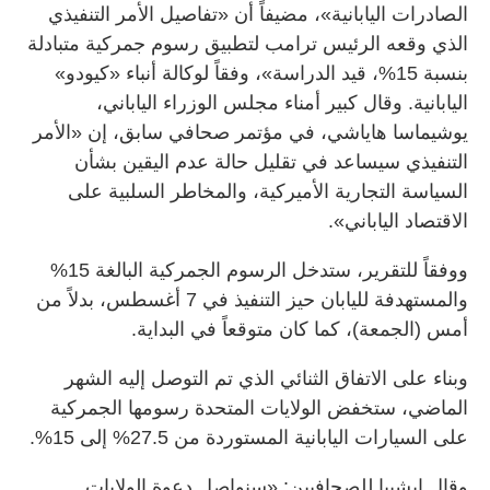
الصادرات اليابانية»، مضيفاً أن «تفاصيل الأمر التنفيذي
الذي وقعه الرئيس ترامب لتطبيق رسوم جمركية متبادلة
بنسبة 15%، قيد الدراسة»، وفقاً لوكالة أنباء «كيودو»
اليابانية. وقال كبير أمناء مجلس الوزراء الياباني،
يوشيماسا هاياشي، في مؤتمر صحافي سابق، إن «الأمر
التنفيذي سيساعد في تقليل حالة عدم اليقين بشأن
السياسة التجارية الأميركية، والمخاطر السلبية على
الاقتصاد الياباني».
ووفقاً للتقرير، ستدخل الرسوم الجمركية البالغة 15%
والمستهدفة لليابان حيز التنفيذ في 7 أغسطس، بدلاً من
أمس (الجمعة)، كما كان متوقعاً في البداية.
وبناء على الاتفاق الثنائي الذي تم التوصل إليه الشهر
الماضي، ستخفض الولايات المتحدة رسومها الجمركية
على السيارات اليابانية المستوردة من 27.5% إلى 15%.
وقال إيشيبا للصحافيين: «سنواصل دعوة الولايات