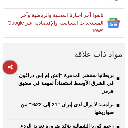
تابعوا آخر أخبارنا المحلية والرياضية وآخر
المستجدات السياسية والإقتصادية عبر Google
news
مواد ذات علاقة
بريطانيا ستنشر المدمرة "إتش إم إس دراغون"
في الشرق الأوسط استعداداً لمهمة في مضيق
هرمز
ترامب: لا يزال لدى إيران "21 إلى 22%" من
صواريخها
زعيم كوريا الشمالية يؤكد ضرورة تعزيز الردع