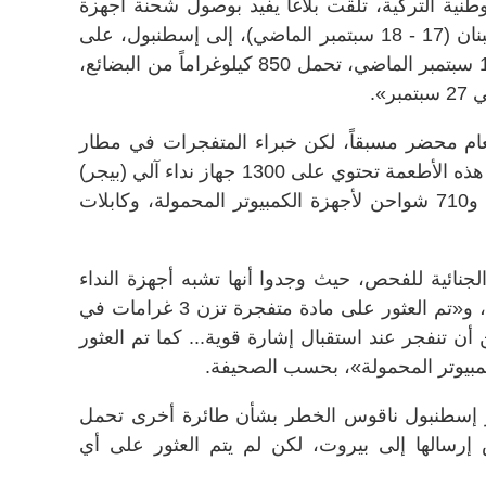
نية التركية، تلقت بلاغاً يفيد بوصول شحنة أجهزة
نداء مشابهة لتلك التي انفجرت في لبنان (17 - 18 سبتمبر الماضي)، إلى إسطنبول، على
متن رحلة جوية من هونغ كونغ في 16 سبتمبر الماضي، تحمل 850 كيلوغراماً من البضائع،
».
م محضر مسبقاً، لكن خبراء المتفجرات في مطار
إسطنبول فحصوها، وتبيّن أن صناديق هذه الأطعمة تحتوي على 1300 جهاز نداء آلي (بيجر)
من طراز غولد أبولو مع شواحن لها، و710 شواحن لأجهزة الكمبيوتر المحمولة، وكابلات
لجنائية للفحص، حيث وجدوا أنها تشبه أجهزة النداء
الآلي والراديو التي انفجرت في لبنان، و«تم العثور على مادة متفجرة تزن 3 غرامات في
 أن تنفجر عند استقبال إشارة قوية... كما تم العثور
بيوتر المحمولة»، بحسب الصحيفة.
ر إسطنبول ناقوس الخطر بشأن طائرة أخرى تحمل
رسالها إلى بيروت، لكن لم يتم العثور على أي