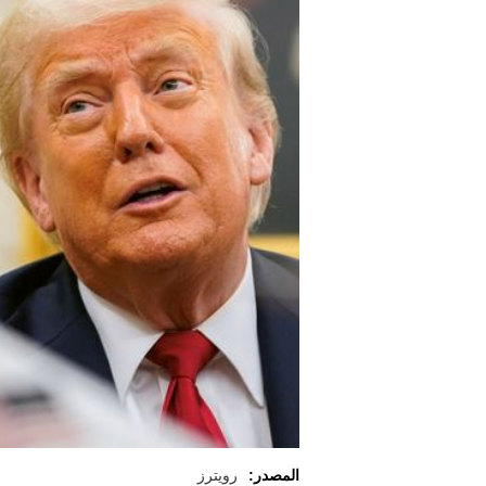
المصدر:
رويترز