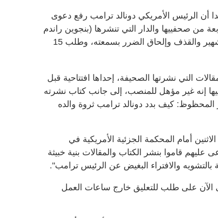
 أن الرئيس الأمريكي دونالد ترامب رفع دعوى
ة من صحفييها والدار التي تنشرها (بنجوين راندم
هاوس) أمس الاثنين تتضمن تهما بالتشهير والقذف وإلحاق الضرر بسمعته، وطلب 15
ات التي نشرتها الصحيفة، إحداها افتتاحية قبل
الرئاسية عام 2024 قالت فيها إنه غير مؤهل للمنصب، إلى جانب كتاب نشرته
بعنوان "الخاسر المحظوظ: كيف بدد دونالد ترامب ثروة والده
اثنين أمام المحكمة الجزئية الأمريكية في
 عليهم قاموا بنشر الكتاب والمقالات بنية خبيثة
بالتشويه والافتراء البغيض عن الرئيس ترامب".
تى الآن على طلب للتعليق خارج ساعات العمل