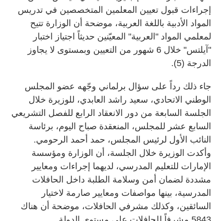
إجراءات قبول تعيين المعلمين المتخصصين في تدريس
المواد الأدبية باللغة العربية، موضحة أن الوزارة تتيح
لمعلمي المواد "العربية" المعيّنين حديثاً اجتياز اختبار
"آيلتس" خلال 6 شهور من التعيين وبمستوى لا يجاوز
الدرجة (5).
جاء ذلك رداً على سؤال برلماني وجّهه عضو المجلس
الوطني الاتحادي، سعيد راشد العابدي، للوزيرة خلال
الجلسة السابعة من دور الانعقاد الرابع للفصل التشريعي
السابع عشر للمجلس، المنعقدة صباح اليوم، برئاسة
النائب الأول لرئيس المجلس، حمد أحمد الرحومي.
وأكدت الوزيرة خلال الجلسة، أن الوزارة ومؤسسة
الإمارات للتعليم المدرسي، لديهما إجراءات ومعايير
مشددة لضمان أمن وسلامة الطلبة داخل الحافلات
المدرسية، بينها مواصفات ومعايير صارمة لاختيار
السائقين، وكذلك مشرفي الحافلات، موضحة أن هناك
5843 مشرفاً للحافلات على مستوى الدولة.