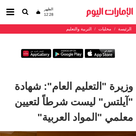
الظهر
12:28
الرئيسة
محليات
التربية والتعليم
وزيرة "التعليم العام": شهادة
"آيلتس" ليست شرطاً لتعيين
معلمي "المواد العربية"