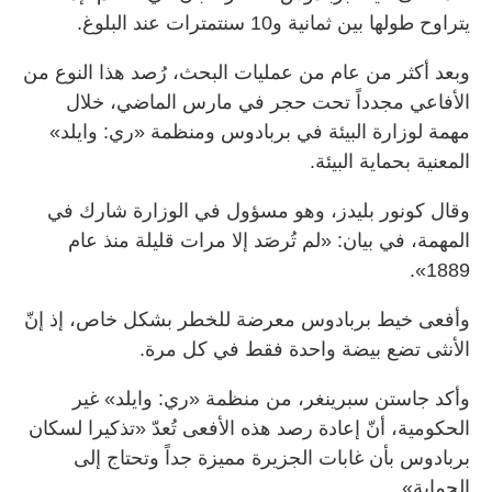
يتراوح طولها بين ثمانية و10 سنتمترات عند البلوغ.
وبعد أكثر من عام من عمليات البحث، رُصد هذا النوع من
الأفاعي مجدداً تحت حجر في مارس الماضي، خلال
مهمة لوزارة البيئة في بربادوس ومنظمة «ري: وايلد»
المعنية بحماية البيئة.
وقال كونور بليدز، وهو مسؤول في الوزارة شارك في
المهمة، في بيان: «لم تُرصَد إلا مرات قليلة منذ عام
1889».
وأفعى خيط بربادوس معرضة للخطر بشكل خاص، إذ إنّ
الأنثى تضع بيضة واحدة فقط في كل مرة.
وأكد جاستن سبرينغر، من منظمة «ري: وايلد» غير
الحكومية، أنّ إعادة رصد هذه الأفعى تُعدّ «تذكيرا لسكان
بربادوس بأن غابات الجزيرة مميزة جداً وتحتاج إلى
الحماية».