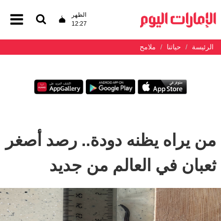
الظهر
12:27
الرئيسة
حياتنا
ملامح
من يراه يظنه دودة.. رصد أصغر
ثعبان في العالم من جديد