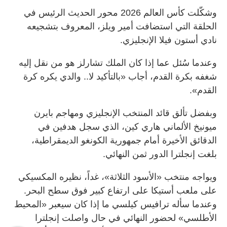
وشكّلت كأس العالم 2026 محور الحديث الرئيس في
الحلقة التي استضافت أمير ويلز، المعروف بتشجيعه
نادي أستون فيلا الإنجليزي.
وعندما سُئل عما إذا كان الملك تشارلز هو من نقل إليه
شغفه بكرة القدم، أجاب «بالتأكيد لا.. والدي يكره كرة
القدم».
وبفضل تألق قائد المنتخب الإنجليزي ومهاجم بايرن
ميونيخ الألماني هاري كين، الذي سجل هدفين في
الدقائق الأخيرة أمام جمهورية الكونغو الديمقراطية،
بلغت إنجلترا الدور ثمن النهائي.
ويواجه منتخب «الأسود الثلاثة»، غداً، نظيره المكسيكي
على ملعب أستيكا على ارتفاع كبير فوق سطح البحر.
وعندما سأله ترافيس كيلسي ما إذا كان سيعبر «المحيط
الأطلسي» لحضور النهائي في حال واصلت إنجلترا