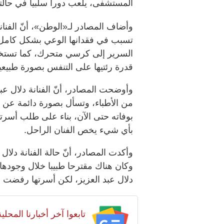
المستشفى، يلعب دورا سلبيا في حالته
وأضاف المصادر لـ«الوطن»، أنّ الفنانة
تسبب في فقدانها الوعي بشكل كامل في
السرير إلى كرسي متحرك، كما تستخد
قدرة رئتيها على التنفس بصورة طبيعي
وأوضحت المصادر، أنّ الفنانة دلال ع
من الأطباء، وتسأل بصورة دائمة عن ز
بوفاته حتى الآن، بناء على طلب أسرت
بأي شيء يخص الفنان الراحل.
وأكدت المصادر، أنّ حالة الفنانة دلال
وكان هناك مقترحا طبيبا خلال وجودها
دلال عبد العزيز، لكن أسرتها رفضت ن
تابعوا آخر أخبارنا المح