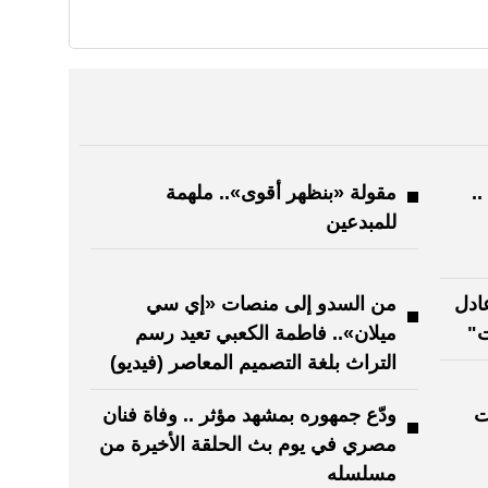
..
مقولة «بنظهر أقوى».. ملهمة
للمبدعين
عادل
من السدو إلى منصات «إي سي
ت"
ميلان».. فاطمة الكعبي تعيد رسم
التراث بلغة التصميم المعاصر (فيديو)
ت
ودّع جمهوره بمشهد مؤثر .. وفاة فنان
مصري في يوم بث الحلقة الأخيرة من
مسلسله