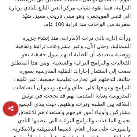
التراثية، فيما يقوم شباب مركز العين التابع للنادي بزيارة
إلى قصر المويجعي، وهو مبنى تاريخي مميز، شيّد
بمقربة من الواحات منذ قرابة 100 عام.
ورأت إدارة نادي تراث الإمارات، منذ إنشاء جزيرة
السمالية، وحتى الآن، وعبر مشروعات تراثية وثقافية
ووطنية متعددة، أن الطلبة لديهم ميول حقيقية نحو
الفعاليات والبرامج التراثية والشعبية، ومن هذا المنطلق
سعت إلى استثمار إجازات الطلبة المدرسية بصورة
مثالية، لتدخلهم في تجارب تعليمية حقيقية، عبر تكثيف
البرامج وتنويعها على نطاق واسع، ويبدو أن النشاطات
المدروسة بعناية المقدمة لهم قد نجحت في توثيق
العلاقة بين الطلبة وتراث وطنهم، حيث يبدي الجميع من
مشاركين وأولياء أمور فرحهم واستعدادهم للالتحاق
بجميع الملتقيات والبرامج التراثية التي ينظمها النادي
والموزعة على مدار العام، لاسيما التطبيقية والابتكارية،
كونها تلامس رغباتهم المتمثلة في تعلّم تراث الأجداد في