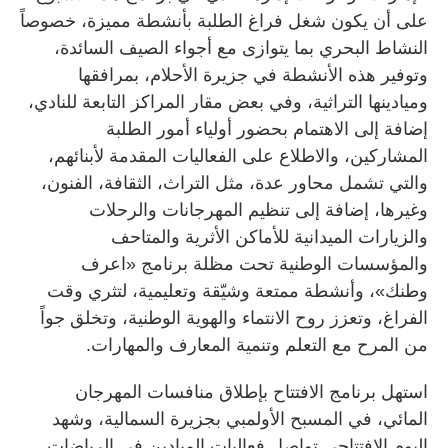
على أن يكون شغل فراغ الطلبة بأنشطة مميزة، خصوصاً
النشاط البحري بما يتوازى مع أجواء الصيف السائدة،
وتوفير هذه الأنشطة في جزيرة الأحلام، بمرافقها
وميادينها التراثية، وفي بعض مقار المراكز التابعة للنادي،
إضافة إلى الاهتمام بحضور أولياء أمور الطلبة
المشاركين، والاطلاع على الفعاليات المقدمة لأبنائهم،
والتي تشمل محاور عدة، مثل التراث، الثقافة، الفنون،
وغيرها، إضافة إلى تنظيم المهرجانات والرحلات
والزيارات الميدانية للأماكن الأثرية والمتاحف
والمؤسسات الوطنية تحت مظلة برنامج «اعرف
وطنك»، وأنشطة ممتعة وشيّقة وتعليمية، لتثري وقت
الفراغ، وتعزز روح الانتماء والهوية الوطنية، وتخلق جواً
من المرح مع التعلم وتنمية المعارف والمهارات.
استهل برنامج الافتتاح بإطلاق منافسات المهرجان
المائي، في المسبح الأولمبي بجزيرة السمالية، وشهد
اليوم الافتتاحي تواصل فعاليات الميادين في الرياضات