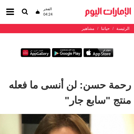
الفجر
04:24
الرئيسة
حياتنا
مشاهير
رحمة حسن: لن أنسى ما فعله
منتج "سابع جار"