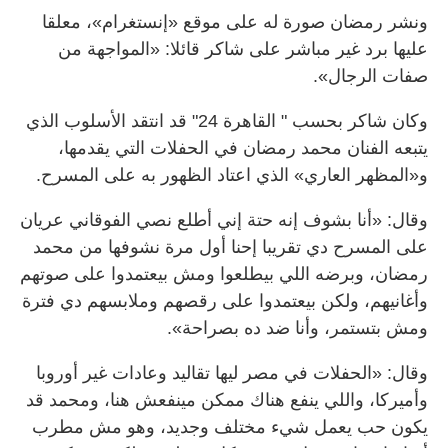
ونشر رمضان صورة له على موقع «إنستغرام»، معلقا
عليها برد غير مباشر على شاكر قائلا: «المواجهة من
صفات الرجال».
وكان شاكر بحسب " القاهرة 24" قد انتقد الأسلوب الذي
يتبعه الفنان محمد رمضان في الحفلات التي يقدمها،
و«المظهر العاري» الذي اعتاد الظهور به على المسرح.
وقال: «أنا بشوف إنه حتة إني أطلع نصي الفوقاني عريان
على المسرح دي تقريبا إحنا أول مرة نشوفها من محمد
رمضان، وبرضه اللي بيطلعوا ومش بيعتمدوا على صوتهم
وأغانيهم، ولكن بيعتمدوا على رقصهم وملابسهم دي فترة
ومش بتستمر، وأنا ضد ده بصراحة».
وقال: «الحفلات في مصر ليها تقاليد وعادات غير أوروبا
وأميركا، واللي ينفع هناك ممكن مينفعش هنا، ومحمد قد
يكون حب يعمل شيء مختلف وجديد، وهو مش مطرب