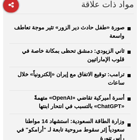
مواد ذات علاقة
صورة «طفل حادث دير الزور» تثير موجة تعاطف
واسعة
ثاني الزيودي: دمشق تحظى بمكانة خاصة في
قلوب الإماراتيين
ترامب: توقيع الاتفاق مع إيران «إلكترونياً» خلال
ساعات
أسرة أميركية تقاضي «OpenAI» متهمةً
«ChatGPT» بالتسبب في انتحار ابنتها
وزارة الطاقة السعودية: استشهاد 14 مواطنا
سعودياً إثر سقوط مروحية تابعة لـ "أرامكو" في
رأس تنورة