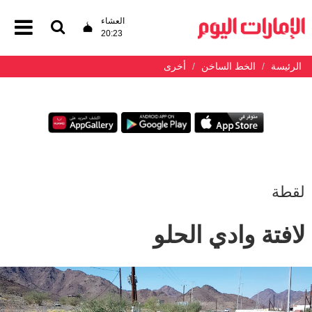
العشاء
20:23
الرئيسة
الخط الساخن
أخرى
لقطة
لافتة وادي الحلو