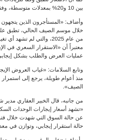
بين 10 و20% بمعدلات متوسطة، وفقاً للمنطقة وحجم الطلب فيها».
وأضاف: «المستأجرون الذين يتجهون ل
خلال موسم الصيف الحالي، تطبق عليهم 
من عام 2025، والتي لم تشه
معتبراً أن «الاستقرار السعري في ال
عمليات العرض والطلب بشكل إيجابي
وتابع السلامات: «غياب العروض الإيج
منذ أعوام طويلة، يرجع إلى استمرار 
الصيف».
من جانبه، قال الخبير العقاري مدير ش
«تشهد أسعار إيجارات الوحدات السكن
عن حالة السوق التي شهدت خلال فترا
حالة استقرار إيجابي، وتوازن في مع
وأضاف: «على الرغم من دخول وحدات 