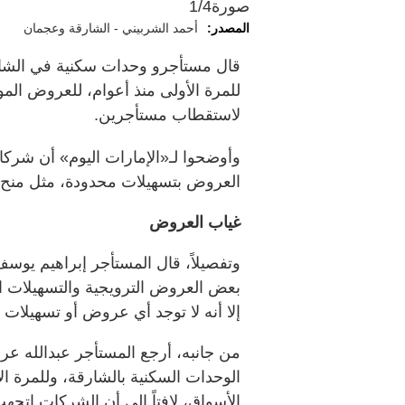
صورة
1/4
المصدر:
أحمد الشربيني - الشارقة وعجمان
قال مستأجرو وحدات سكنية في الشار
للمرة الأولى منذ أعوام، للعروض المو
لاستقطاب مستأجرين.
وأوضحوا لـ«الإمارات اليوم» أن شركات
العروض بتسهيلات محدودة، مثل منح مو
غياب العروض
وتفصيلاً، قال المستأجر إبراهيم يو
بعض العروض الترويجية والتسهيلات ا
إلا أنه لا توجد أي عروض أو تسهيلات 
من جانبه، أرجع المستأجر عبدالله ع
الوحدات السكنية بالشارقة، وللمرة ا
الأسواق، لافتاً إلى أن الشركات اتج