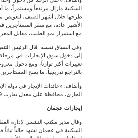
السكنية مازال مرتفعاً ومستمراً، ما 
طرحها خلال أشهر الصيف، لتعويض مظ
الأشهر عادة، مع سفر المستأجرين في 
مع استمرار نمو الطلب، مقابل المع
وفي السياق نفسه، قال الرئيس التنف
إلى دخول سوق الإيجارات في مرحلة ا
تغييرات أكثر توازناً، ومع دخول معر
بالتراجع تدريجياً، ما يمنح المستأجري
وأضاف: «عائدات الإيجار في دولة ال
الجاري، محافظة على معدل يقارب 9%، تبعاً لنوع العقار وموقعه».
إيجارات عجمان
وقال مدير مكتب النشمي لإدارة العق
السكنية في عجمان تشهد حالياً ثباتا