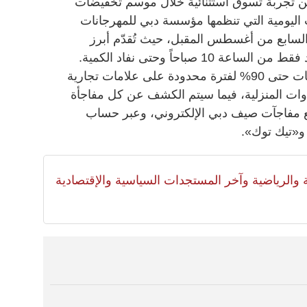
«مفاجآت صيف دبي 2025» عن تجربة تسوق استثنائية خلال موسم تخفيضات
ليومية التي تنظمها مؤسسة دبي للمهرجانات
لجاري وحتى السابع من أغسطس المقبل، حيث تُقدّم أبرز
العلامات التجارية خصومات ليوم واحد فقط من الساعة 10 صباحاً وحتى نفاد الكمية.
وأوضحت أنه يمكن الاستمتاع بتخفيضات حتى 90% لفترة محدودة على علامات تجارية
لأدوات المنزلية، فيما سيتم الكشف عن كل مفاجأة
موقع مفاجآت صيف دبي الإلكتروني، وعبر حساب
لية والرياضية وآخر المستجدات السياسية والإقتصادية