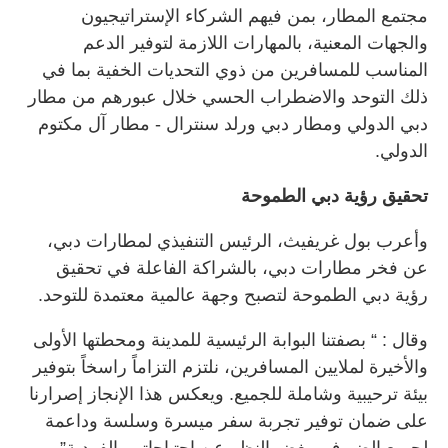
مجتمع المطار، بمن فيهم الشركاء الإستراتيجيون
والجهات المعنية، بالمهارات اللازمة لتوفير الدعم
المناسب للمسافرين من ذوي التحديات الخفية بما في
ذلك التوحد والاضطراب الحسي خلال عبورهم من مطار
دبي الدولي ومطار دبي ورلد سنترال - مطار آل مكتوم
الدولي.
تحقيق رؤية دبي الطموحة
وأعرب بول غريفيث، الرئيس التنفيذي لمطارات دبي،
عن فخر مطارات دبي، بالشراكة الفاعلة في تحقيق
رؤية دبي الطموحة لتصبح وجهة عالمية معتمدة للتوحد.
وقال : “ بصفتنا البوابة الرئيسية للمدينة ومحطتها الأولى
والأخيرة لملايين المسافرين، نلتزم التزاماً راسخاً بتوفير
بيئة ترحيبية وشاملة للجميع. ويعكس هذا الإنجاز إصرارنا
على ضمان توفير تجربة سفر ميسرة وسلسة وداعمة
لجميع الضيوف، بغض النظر عن احتياجاتهم الفردية”.