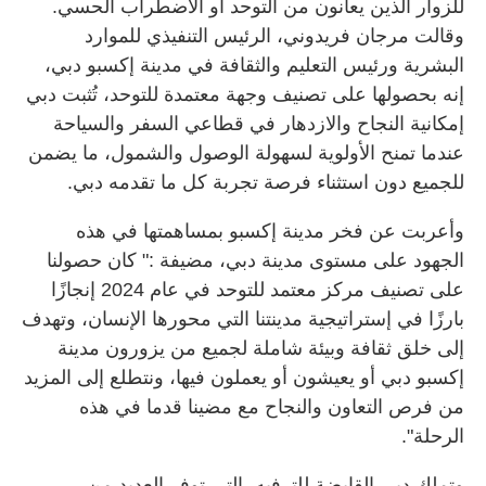
للزوار الذين يعانون من التوحد أو الاضطراب الحسي.
وقالت مرجان فريدوني، الرئيس التنفيذي للموارد
البشرية ورئيس التعليم والثقافة في مدينة إكسبو دبي،
إنه بحصولها على تصنيف وجهة معتمدة للتوحد، تُثبت دبي
إمكانية النجاح والازدهار في قطاعي السفر والسياحة
عندما تمنح الأولوية لسهولة الوصول والشمول، ما يضمن
للجميع دون استثناء فرصة تجربة كل ما تقدمه دبي.
وأعربت عن فخر مدينة إكسبو بمساهمتها في هذه
الجهود على مستوى مدينة دبي، مضيفة :" كان حصولنا
على تصنيف مركز معتمد للتوحد في عام 2024 إنجازًا
بارزًا في إستراتيجية مدينتنا التي محورها الإنسان، وتهدف
إلى خلق ثقافة وبيئة شاملة لجميع من يزورون مدينة
إكسبو دبي أو يعيشون أو يعملون فيها، ونتطلع إلى المزيد
من فرص التعاون والنجاح مع مضينا قدما في هذه
الرحلة".
وتملك دبي القابضة للترفيه، التي توفر العديد من