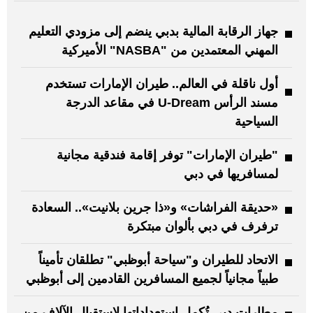
جهاز الرقابة المالية بدبي ينضم إلى مزودي التعليم
المهني المعتمدين من "NASBA" الأميركية
أول ناقلة في العالم.. طيران الإمارات تستخدم
مسند الرأس U-Dream في مقاعد الدرجة
السياحية
"طيران الإمارات" توفر إقامة فندقية مجانية
لمسافريها في دبي
«حديقة الفراشات» و«ذا جرين بلانيت».. السعادة
ترفرف في دبي بألوان مبتكرة
الاتحاد للطيران و"سياحة أبوظبي" تطلقان تأميناً
طبياً مجانياً لجميع المسافرين القادمين إلى أبوظبي
مطارات دبي تُكمل استعداداتها لاستقبال الآلاف من