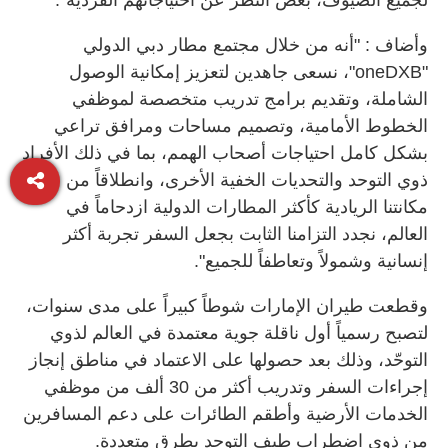
وأضاف : "أنه من خلال مجتمع مطار دبي الدولي
"oneDXB"، نسعى جاهدين لتعزيز إمكانية الوصول
الشاملة، وتقديم برامج تدريب متخصصة لموظفي
الخطوط الأمامية، وتصميم مساحات ومرافق تراعي
بشكل كامل احتياجات أصحاب الهمم، بما في ذلك الأفراد
ذوي التوحد والتحديات الخفية الأخرى، وانطلاقاً من
مكانتنا الريادية كأكثر المطارات الدولية ازدحاماً في
العالم، نجدد التزامنا الثابت بجعل السفر تجربة أكثر
إنسانية وشمولاً وتعاطفاً للجميع".
وقطعت طيران الإمارات شوطاً كبيراً على مدى سنوات،
لتصبح رسمياً أول ناقلة جوية معتمدة في العالم لذوي
التوحّد، وذلك بعد حصولها على الاعتماد في مناطق إنجاز
إجراءات السفر وتدريب أكثر من 30 ألف من موظفي
الخدمات الأرضية وأطقم الطائرات على دعم المسافرين
من ذوي اضطراب طيف التوحد بطرق متعددة.