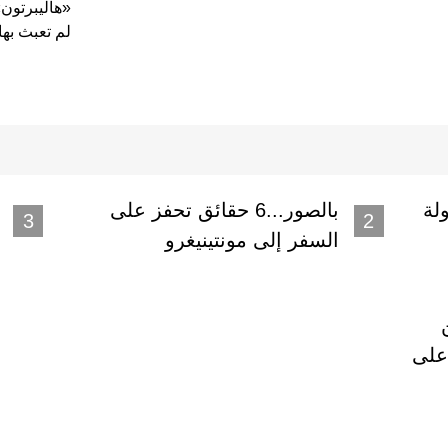
«هاليبرتون»
لم تعبث بها 
لة
بالصور...6 حقائق تحفز على
السفر إلى مونتينيغرو
 على