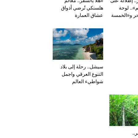
.. إطلالة على
#هلا بالسفر.. معالم
م».. لوحة
هلسنكي تُرضي أذواق
حر و«الخمسة
عشاق العمارة
سيشل.. رحلة إلى بلاد
التنوع العرقي واجمل
شواطيء العالم
..