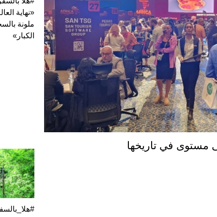
#هلا بالسفر
«نهاية العال
ملونة بالس
الكبار»
ى مستوى في تاريخها
#هلا_بالسفر