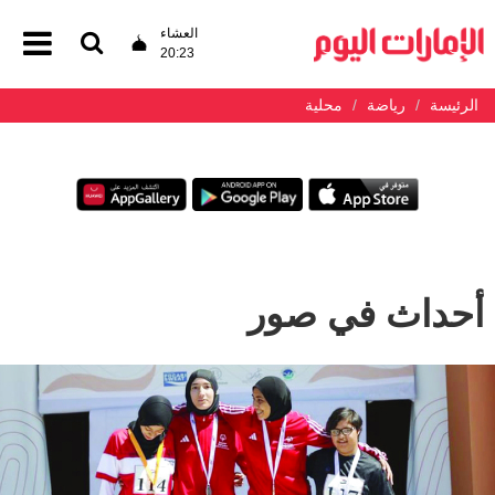
العشاء
20:23
الرئيسة
رياضة
محلية
أحداث في صور