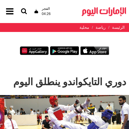
الفجر
04:26
الرئيسة
رياضة
محلية
دوري التايكواندو ينطلق اليوم