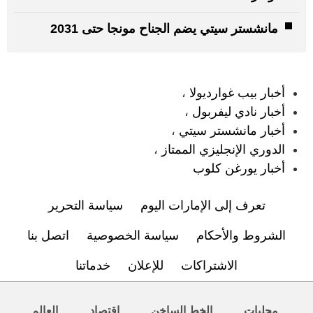
مانشستر سيتي يضم الجناح مونجا حتى 2031
:
أخبار بيب غوارديولا
،
أخبار نادي ليفربول
،
أخبار مانشستر سيتي
،
الدوري الإنجليزي الممتاز
،
أخبار يورغن كلوب
تعرف إلى الإمارات اليوم
سياسة التحرير
الشروط والأحكام
سياسة الخصوصية
اتصل بنا
الاشتراكات
للإعلان
خدماتنا
محليات
الخط الساخن
اقتصاد
العالم