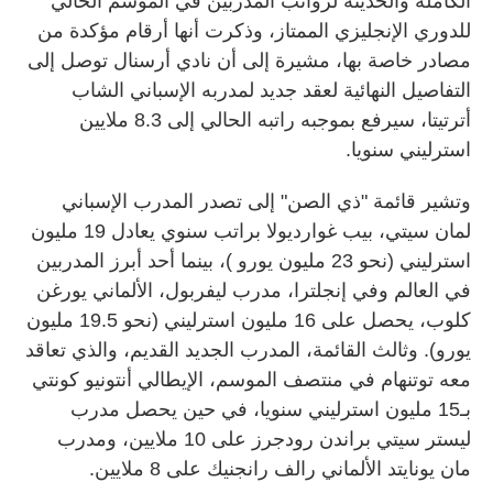
الكاملة والحديثة لرواتب المدربين في الموسم الحالي
للدوري الإنجليزي الممتاز، وذكرت أنها أرقام مؤكدة من
مصادر خاصة بها، مشيرة إلى أن نادي أرسنال توصل إلى
التفاصيل النهائية لعقد جديد لمدربه الإسباني الشاب
أترتيتا، سيرفع بموجبه راتبه الحالي إلى 8.3 ملايين
استرليني سنويا.
وتشير قائمة "ذي الصن" إلى تصدر المدرب الإسباني
لمان سيتي، بيب غوارديولا براتب سنوي يعادل 19 مليون
استرليني (نحو 23 مليون يورو )، بينما أحد أبرز المدربين
في العالم وفي إنجلترا، مدرب ليفربول، الألماني يورغن
كلوب، يحصل على 16 مليون استرليني (نحو 19.5 مليون
يورو). وثالث القائمة، المدرب الجديد القديم، والذي تعاقد
معه توتنهام في منتصف الموسم، الإيطالي أنتونيو كونتي
بـ15 مليون استرليني سنويا، في حين يحصل مدرب
ليستر سيتي براندن رودجرز على 10 ملايين، ومدرب
مان يونايتد الألماني رالف رانجنيك على 8 ملايين.