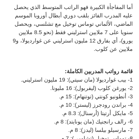
أما المفاجأة الكبيرة فهو الراتب المتوسط الذي يحصل
عليه المدرب الفائز بلقب دوري أبطال أوروبا الموسم
الماضي، الألماني توماس توخيل مع تشلسي، ويحصل
سنويا على 7 ملايين استرليني فقط (نحو 8.5 ملايين
يورو)، أي بفارق 12 مليون استرليني عن غوارديولا، و9
ملايين عن كلوب.
قائمة رواتب المدربين الكاملة:
1- بيب غوارديولا (مان سيتي): 19 مليون استرليني.
2- يورغن كلوب (ليفربول): 16 مليونا.
3- أنطونيو كونتي (توتنهام): 15 م.
4- براندن رودجرز (ليستر): 10 م.
5- مايكل أرتيتا (أرسنال): 8.3 م.
6- رالف رانجنيك (مان يونايتد): 8 م.
7- مارسيلو بيلسا (ليدز): 8 م.
8- توماس توخيل (تشلسي): 7 م.