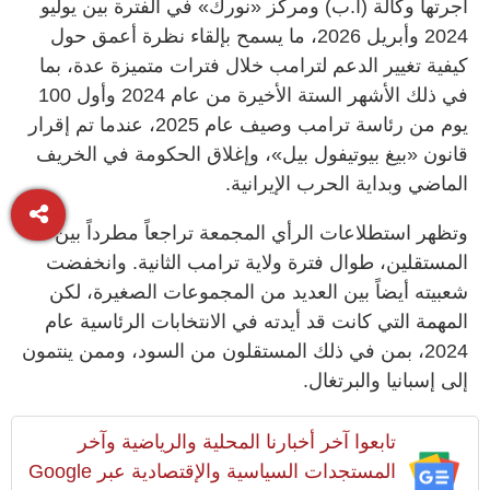
أجرتها وكالة (أ.ب) ومركز «نورك» في الفترة بين يوليو
2024 وأبريل 2026، ما يسمح بإلقاء نظرة أعمق حول
كيفية تغيير الدعم لترامب خلال فترات متميزة عدة، بما
في ذلك الأشهر الستة الأخيرة من عام 2024 وأول 100
يوم من رئاسة ترامب وصيف عام 2025، عندما تم إقرار
قانون «بيغ بيوتيفول بيل»، وإغلاق الحكومة في الخريف
الماضي وبداية الحرب الإيرانية.
وتظهر استطلاعات الرأي المجمعة تراجعاً مطرداً بين
المستقلين، طوال فترة ولاية ترامب الثانية. وانخفضت
شعبيته أيضاً بين العديد من المجموعات الصغيرة، لكن
المهمة التي كانت قد أيدته في الانتخابات الرئاسية عام
2024، بمن في ذلك المستقلون من السود، وممن ينتمون
إلى إسبانيا والبرتغال.
تابعوا آخر أخبارنا المحلية والرياضية وآخر
المستجدات السياسية والإقتصادية عبر Google