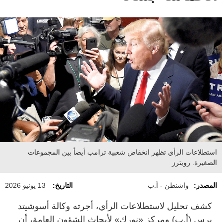
استطلاعات الرأي تظهر انخفاض شعبية ترامب أيضاً بين المجموعات
الصغيرة. رويترز
المصدر:
واشنطن - أ.ب
التاريخ:
13 يونيو 2026
كشف تحليل لاستطلاعات الرأي، أجرته وكالة أسوشيتد
برس (أ.ب) ومركز «نورك» لأبحاث الشؤون العامة، أن