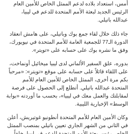
أمس، استعداد بلاده لدعم الممثل الخاص للأمين العام
الرئيس الجديد لبعثة الأمم المتحدة للدعم في ليبيا،
عبدالله باتيلي.
جاء ذلك خلال لقاء جمع بوك وباتيلي، على هامش انعقاد
الدورة الـ77 للجمعية العامة للأمم المتحدة في نيويورك،
وفق ما نشره بوك على حسابه على «تويتر».
بدوره، علق السفير الألماني لدى ليبيا ميخائيل أونماخت،
على اللقاء قائلاً على حسابه على موقع «تويتر»: «مرحباً
بكم مرة أخرى، الممثل الخاص للأمين العام للأمم
المتحدة عبدالله باتيلي. أتطلع إلى الحصول على فرصة
لمقابلتك والعمل معك في ليبيا»، بحسب ما أوردته «بوابة
الوسط» الإخبارية الليبية.
وكان الأمين العام للأمم المتحدة أنطونيو غوتيريش، أعلن
في الثاني من الشهر الجاري تعيين باتيلي بمنصب الممثل
الخاص رئيس بعثة الأمم المتحدة للدعم في ليبيا، خلفاً