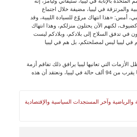
 المتحدة بالإنابة في ليبيا، ستيفاني وليامز، إنه
القوات الأجنبية والمرتزقة في ليبيا، مضيفة خلال اجتماع
، أمس: «هذا انتهاك مروّع للسيادة الليبية، وقد
كضيوف، لكنهم الآن يحتلون منزلكم، وهذا انتهاك
 في تدفق السلاح إلى بلادكم، وبلادكم ليست
في ليبيا ليس لمصلحتكم، بل هم في ليبيا
 الأزمات التي تعانيها ليبيا يرافق ذلك تفاقم أزمة
جائحة كورونا. وتابعت: «لديكم الآن ما يقرب من 94 ألف حالة في ليبيا، ونعتقد أن هذه
لية والرياضية وآخر المستجدات السياسية والإقتصادية