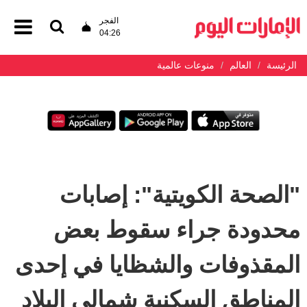
الفجر
04:26
الرئيسة
العالم
منوعات عالمية
"الصحة الكويتية": إصابات
محدودة جراء سقوط بعض
المقذوفات والشظايا في إحدى
المناطق السكنية شمالي البلاد