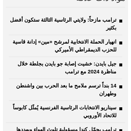
ترامب مازحاً: ولايتي الرئاسية الثالثة ستكون أفضل
بكثير
انهيار الحملة الانتخابية لمرشح «مين» إدانة قاسية
للحزب الديمقراطي الأميركي
جيل بايدن: خشيت إصابة جو بايدن بجلطة خلال
مناظرة 2024 مع ترامب
14 بنداً ترسم ملامح ما بعد الحرب بين واشنطن
وطهران
سيناريو الانتخابات الرئاسية الفرنسية يُمثّل كابوساً
للاتحاد الأوروبي
ترامب يحمّل كندا مسؤولية تلوث الهواء ويهددها