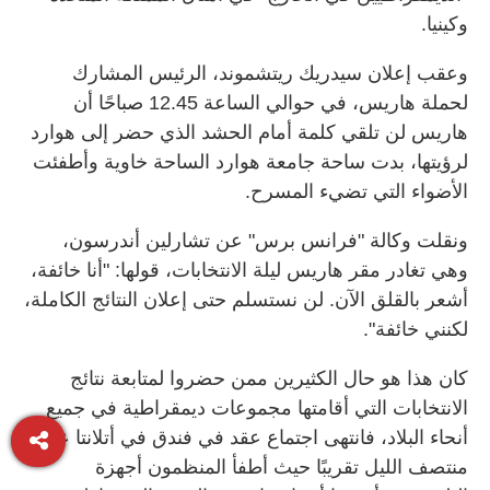
وكينيا.
وعقب إعلان سيدريك ريتشموند، الرئيس المشارك
لحملة هاريس، في حوالي الساعة 12.45 صباحًا أن
هاريس لن تلقي كلمة أمام الحشد الذي حضر إلى هوارد
لرؤيتها، بدت ساحة جامعة هوارد الساحة خاوية وأطفئت
الأضواء التي تضيء المسرح.
ونقلت وكالة "فرانس برس" عن تشارلين أندرسون،
وهي تغادر مقر هاريس ليلة الانتخابات، قولها: "أنا خائفة،
أشعر بالقلق الآن. لن نستسلم حتى إعلان النتائج الكاملة،
لكنني خائفة".
كان هذا هو حال الكثيرين ممن حضروا لمتابعة نتائج
الانتخابات التي أقامتها مجموعات ديمقراطية في جميع
أنحاء البلاد، فانتهى اجتماع عقد في فندق في أتلانتا عند
منتصف الليل تقريبًا حيث أطفأ المنظمون أجهزة