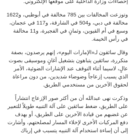
إحصاءات وزارة الداخلية على موقعها الإلكتروني.
وتوزعت المخالفات بين 785 مخالفة في أبوظبي، و1622
مخالفة في دبي، و504 في الشارقة، و117 في عجمان،
وسبع في أم القيوين، وثمانٍ في الفجيرة، و11 مخالفة
في رأس الخيمة.
وقال سائقون لـ«الإمارات اليوم»، إنهم يرصدون، بصفة
متكررة، سائقين يتباهون بتشغيل أغانٍ وموسيقى بصوت
عالٍ، لاسيما أثناء التوقف عند الإشارات الضوئية، الأمر
الذي يسبب إزعاجاً وضوضاء شديدين، من دون مراعاة
لحقوق الآخرين من مستخدمي الطريق.
وذكرت نهى عبدالله أن من أكثر صور الإزعاج انتشاراً
على الطريق، ضغط سائقين على آلة التنبيه طويلاً للتعبير
عن غضبهم من قيادة الآخرين على الطريق، أو بهدف
دفع المركبات الأخرى لإخلاء المسار لمصلحتهم، وأشارت
إلى أن إساءة استخدام آلة التنبيه يتسبب في إرباك