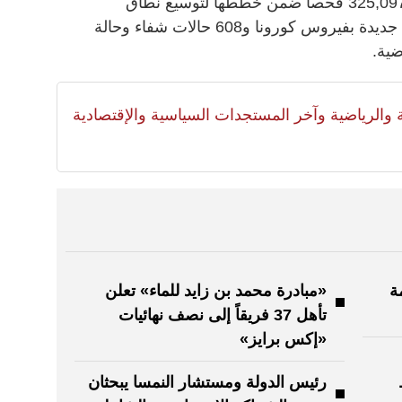
أجرت وزارة الصحة ووقاية المجتمع 325,097 فحصاً ضمن خططها لتوسيع نطاق
الفحوصات وتكشف عن 1,732 إصابة جديدة بفيروس كورونا و608 حالات شفاء وحالة
لية والرياضية وآخر المستجدات السياسية والإقتصادية
ة
«مبادرة محمد بن زايد للماء» تعلن
تأهل 37 فريقاً إلى نصف نهائيات
«إكس برايز»
رئيس الدولة ومستشار النمسا يبحثان