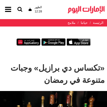
الظهر
12:28
الرئيسة
حياتنا
ملامح
«تكساس دي برازيل» وجبات
متنوعة في رمضان