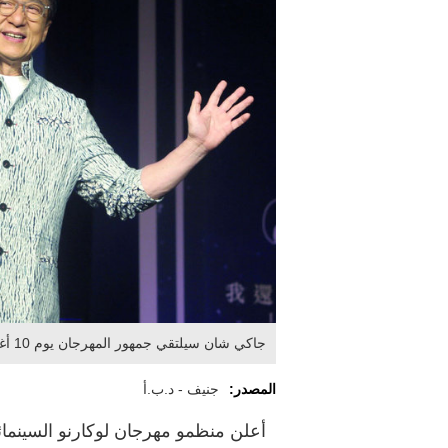
جاكي شان سيلتقي جمهور المهرجان يوم 10 أغسطس المقبل في ندوة عامة. أرشيفية
المصدر:
جنيف - د.ب.أ
أعلن منظمو مهرجان لوكارنو السينما