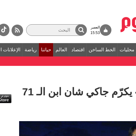
العصر
15:53
محليات
الخط الساخن
اقتصاد
العالم
حياتنا
رياضة
الإعلانات ا
«لوكارنو السينمائي» يكرّم جاكي شان ابن الـ 71