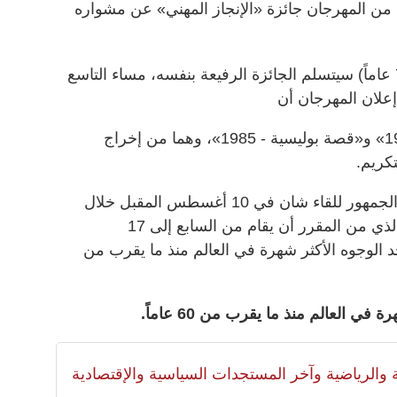
 من المهرجان جائزة «الإنجاز المهني» عن مشواره
وأوضح منظمو المهرجان أن شان (71 عاماً) سيتسلم الجائزة الرفيعة بنفسه، مساء التاسع
لان المهرجان أن
النجم سيقدم فيلميه «المشروع - 1983» و«قصة بوليسية - 1985»، وهما من إخراج
كريم.
وأضاف أنه ستكون هناك فرصة أمام الجمهور للقاء شان في 10 أغسطس المقبل خلال
ندوة عامة، وجاء في بيان المهرجان، الذي من المقرر أن يقام من السابع إلى 17
لوجوه الأكثر شهرة في العالم منذ ما يقرب من
ي العالم منذ ما يقرب من 60 عاماً.
لية والرياضية وآخر المستجدات السياسية والإقتصادية