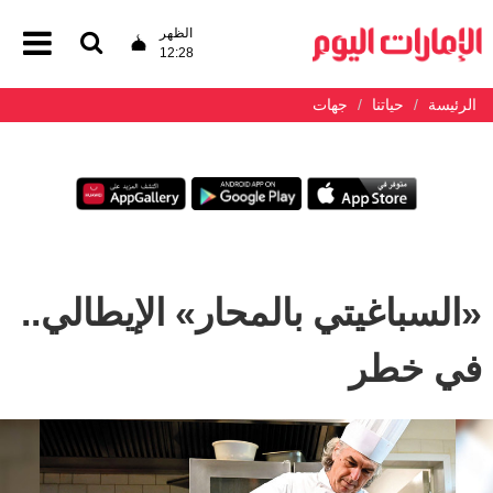
الظهر
12:28
الرئيسة
حياتنا
جهات
«السباغيتي بالمحار» الإيطالي..
في خطر