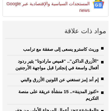
المستجدات السياسية والإقتصادية عبر Google
news
مواد ذات علاقة
وريث كاسترو يسعى إلى صفقة مع ترامب
"الأزرق الداكن".. "قميص مارادونا" يثير ردود
أفعال واسعة في إنجلترا قبل مواجهة الأرجنتين
إم أند إمز تستغني عن اللونين الأزرق والبني
«كنوز المدينة».. 15 منشأة عريقة على منصة
التكريم
«الوقيشة» تنجز أعمال المرحلة الأولى من حفر