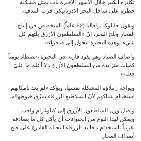
تكاثره الكبير خلال الأشهر الأخيرة بات يمثّل مشكلة
خطرة على ساحل البحر الأدرياتيكي قرب البندقية.
ويقول جانلوكا ترافاليا (52 عاماً) المتخصص في إنتاج
المحار وبلح البحر، إنّ «السلطعون الأزرق يلتهم كل
شيء. وهذه البحيرة تتحول إلى صحراء».
وأضاف الصياد وهو يقود قاربه في البحيرة «نصطاد يومياً
كميات متزايدة من السلطعون الأزرق، لا أعلم ما عليّ
فعله».
ويواجه زملاؤه المشكلة نفسها، ويؤكد «لم يعد بإمكانهم
استخدام شباكهم لأنّ السلاطيع الزرقاء تمزّق خيوطها!».
ويصل وزن السلطعون الأزرق إلى كيلوغرام واحد،
ويمكن لهذا النوع من الحيوانات أن يأكل كل ما يصادفه
تقريباً باستخدام مخالبه الزرقاء النحيلة القادرة على فتح
أصداف المحار.