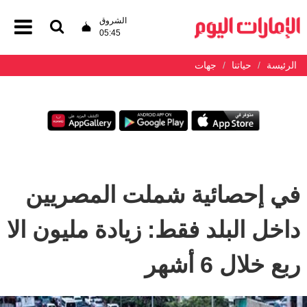
الشروق
05:45
الرئيسة
حياتنا
جهات
في إحصائية شملت المصريين
داخل البلد فقط: زيادة مليون الا
ربع خلال 6 أشهر