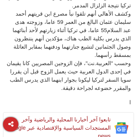
تركيا نتيجة الزلزال المدمر.
وكشف الأهالي أنهم تلقوا نبأ مصرع ابن قريتهم أحمد
سليمان عثمان البالغ من العمر 59 عاما، وزوجته هدى
عبد السلام55 عاما، في تركيا أثناء زيارتهم لأحد أبنائهما
الذي يدرس بكلية الطب هناك، مؤكدين أنهم ينتظرون
وصول الجثمانين لتشيع جنازتهما ودفنهما بمقابر العائلة
بمسقط رأسهما.
وحسب "العربية.نت"، فإن الزوجين المصريين كانا يقيمان
في إحدى الدول العربية حيث يعمل الزوج قبل أن يقررا
سويا السفر لتركيا ليكونا بجوار ابنهما الذي يدرس الطب
والمقرر خضوعه لجراحة دقيقة.
ا
تابعوا آخر أخبارنا المحلية والرياضية وآخر
المستجدات السياسية والإقتصادية عبر Google
news