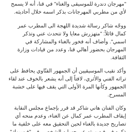
"مهرجان دندرة للموسيقى والغناء" في قنا، أنه لا يسمح
لأي من مطربي المهرجانات بذكر اسمه خلال أحاديثه.
ووجّه شاكر رسالة شديدة اللهجة الى المطرب عمر
كمال قائلاً: "متهزرش معايا ولا تتحدث عني وتذكر
اسمي". وأضاف أنه فخور بالغناء والمشاركة في
المهرجان بحضور أهالي قنا، وعدد من قيادات وزارة
الثقافة.
وأكد نقيب الموسيقيين أن الجمهور القنّاوي يحافظ على
تراثه الفني والأثري، لافتاً إلى أنه يشعر بالخوف عند لقاء
الجمهور وكأنها المرة الأولى التي يقف فيها على خشبة
المسرح.
وكان الفنان هاني شاكر قد قرر بإجماع مجلس النقابة
إيقاف المطرب عمر كمال عن الغناء، وعدم منحه أي
تصاريح جديدة بالغناء لحين التحقيق معه على خلفية ما
ذكره في فيديو بثه عبر حسابه الشخصي في "فيسبوك"،