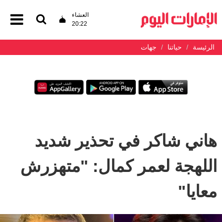
العشاء
20:22
الرئيسة
حياتنا
جهات
هاني شاكر في تحذير شديد
اللهجة لعمر كمال: "متهزرش
معايا"