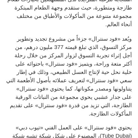
طازجة ومتطورة، حيث ستقدم وجهة الطعام المبتكرة
مجموعة متنوعة من المأكولات والأطباق من مختلف
أنحاء العالم.
ويُعد «فود سنترال» جزءاً من مشروع تجديد وتطوير
مركز التسوق، الذي تبلغ قيمته 377 مليون درهم، من
أجل إثراء تجربة التسوق لزوار المركز من خلال رحلة
أكثر متعة وراحة، ويتميز «فود سنترال» باحتوائه على
خلية نحل حية لإنتاج العسل الطبيعي، وذلك في إطار
سعي «فود سنترال» لتعريف عملائه بأصول الأطعمة التي
يتناولونها ومصدر مكوناتها، كما يحتوي «فود سنترال»
على جدار عشبي يحوي مجموعة من النباتات الورقية
الطازجة، التي تزيد من قدرة «فود سنترال» على تقديم
المأكولات الطازجة.
يحتوي «فود سنترال» على العمل الفني «تيوب دبي»
(Tube Dubai)، المصنوع على شكل شبكة تشبه شبكة