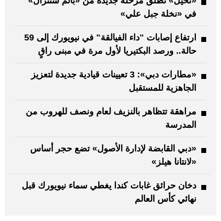
«نخيل» تطلق مرحلة جديدة من «بالم سنترال»
في «نخلة جبل علي»
ارتفاع إصابات "داء الفيالقة" في نيويورك إلى 59
حالة.. ورصد البكتيريا لأول مرة في مبنى راقٍ
«مطارات دبي»: 3 تعيينات قيادية جديدة لتعزيز
الجاهزية للمستقبل
مراهقة تتظاهر بالنزيف لعام ونصف للهروب من
المدرسة
«دبي القابضة لإدارة الأصول» تضع حجر أساس
«لانتانا هيلز»
دخان حرائق غابات كندا يغطي سماء نيويورك قبل
نهائي كأس العالم