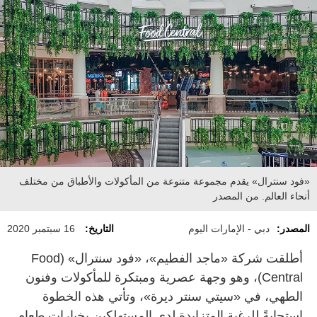
«فود سنترال» يقدم مجموعة متنوعة من المأكولات والأطباق من مختلف
أنحاء العالم. من المصدر
المصدر:
دبي - الإمارات اليوم
التاريخ:
16 سبتمبر 2020
أطلقت شركة «ماجد الفطيم»، «فود سنترال» (Food
Central)، وهو وجهة عصرية ومبتكرة للمأكولات وفنون
الطهي، في «سيتي سنتر ديرة»، وتأتي هذه الخطوة
استجابةً للرغبة المتزايدة لدى المستهلكين بخيارات طعام