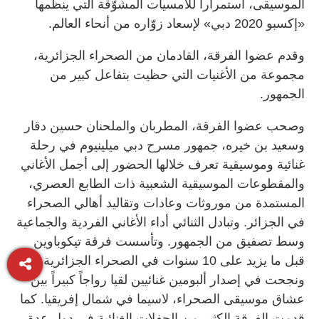
الموسيقى، استمراراً للأمسيات المشوّقة التي ينظمها
«إكسبو 2020 دبي» لإسعاد زوّاره من أنحاء العالم.
وقدم عضوا الفرقة، القادمان من الصحراء الجزائرية،
مجموعة من الأغنيات التي حظيت بتفاعل كبير من
الجمهور.
وصحب عضوا الفرقة، المطربان والملحنان حسين دقار
وسعيد بن خيره، جمهور مسرح دبي ميلينيوم في رحلة
غنائية وموسيقية تعرف خلالها الحضور إلى أجمل الأغاني
والمقطوعات الموسيقية الشعبية ذات الطابع العصري،
المستمدة من موروثات وعادات وتقاليد أهالي الصحراء
في الجزائر. وتبادل الثنائي أداء الأغاني الفردية والجماعية
وسط تصفيق من الجمهور. وتأسست فرقة تيكوباوين
قبل ما يزيد على 10 سنوات في الصحراء الجزائرية،
ونجحت في إصدار ألبومين غنائيين لقيا رواجاً كبيراً بين
عشاق موسيقى الصحراء، لاسيما في شمال إفريقيا. كما
قدمت الفرقة الكثير من الحفلات الغنائية في دول عدة